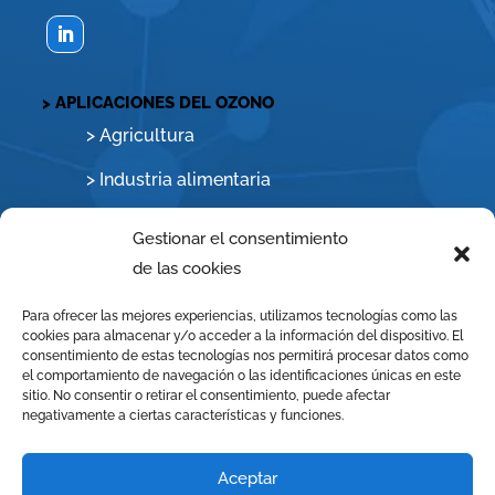
> APLICACIONES DEL OZONO
>
Agricultura
>
Industria alimentaria
>
Agua potable y residual
Gestionar el consentimiento
>
Agua de procesos
de las cookies
>
Piscinas y aguas de baño
Para ofrecer las mejores experiencias, utilizamos tecnologías como las
cookies para almacenar y/o acceder a la información del dispositivo. El
>
Lavanderías
consentimiento de estas tecnologías nos permitirá procesar datos como
el comportamiento de navegación o las identificaciones únicas en este
sitio. No consentir o retirar el consentimiento, puede afectar
>
Desinfección de ambientes y control de
negativamente a ciertas características y funciones.
olores
>
Comercios y hostelería
Aceptar