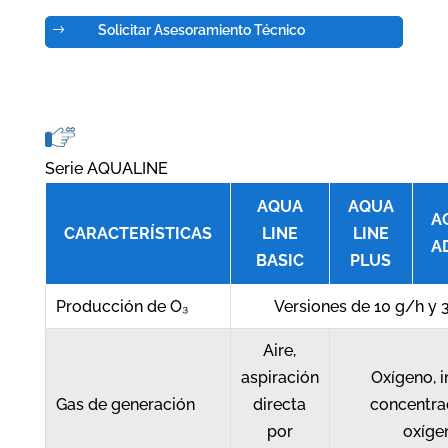
Solicitar Asesoramiento Técnico
$
Serie AQUALINE
AQUA
AQUA
A
CARACTERÍSTICAS
LINE
LINE
A
BASIC
PLUS
Producción de O₃
Versiones de 10 g/h y 
Aire,
aspiración
Oxígeno, 
Gas de generación
directa
concentra
por
oxíge