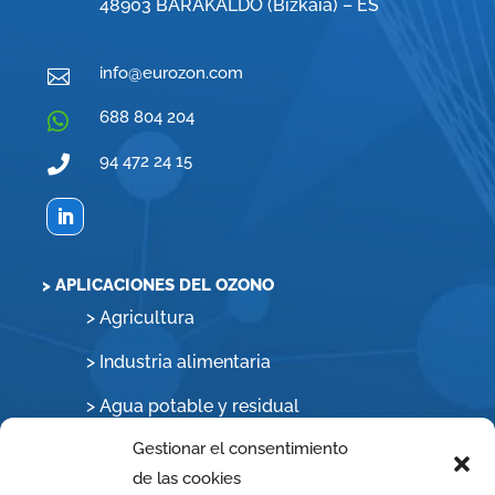
48903 BARAKALDO (Bizkaia) – ES
info@eurozon.com

688 804 204

94 472 24 15

> APLICACIONES DEL OZONO
>
Agricultura
>
Industria alimentaria
>
Agua potable y residual
Gestionar el consentimiento
>
Agua de procesos
de las cookies
>
Piscinas y aguas de baño